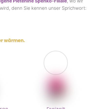
gene Pletenine Špenko-Filiale
, wo wir
 wird, denn Sie kennen unser Sprichwort:
per wärmen.