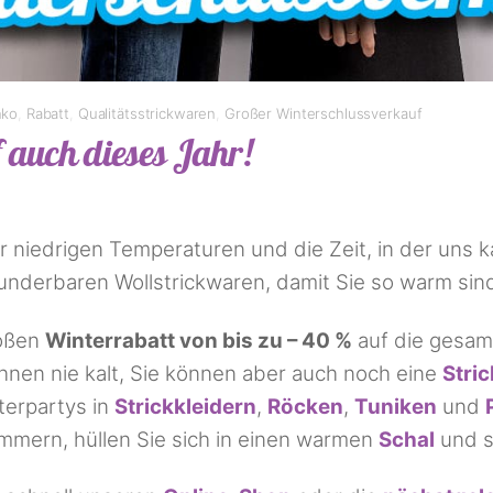
nko
,
Rabatt
,
Qualitätsstrickwaren
,
Großer Winterschlussverkauf
 auch dieses Jahr!
r niedrigen Temperaturen und die Zeit, in der uns ka
nderbaren Wollstrickwaren, damit Sie so warm sind
roßen
Winterrabatt von bis zu – 40 %
auf die gesa
hnen nie kalt, Sie können aber auch noch eine
Stri
terpartys in
Strickkleidern
,
Röcken
,
Tuniken
und
mern, hüllen Sie sich in einen warmen
Schal
und s