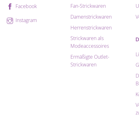
Fan-Strickwaren
U
Facebook
Damenstrickwaren
V
Instagram
Herrenstrickwaren
Strickwaren als
D
Modeaccessoires
L
Ermäßigte Outlet-
Strickwaren
G
D
B
K
V
z