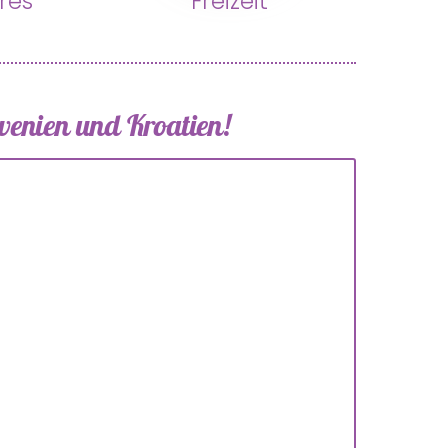
res
Freizeit
owenien und Kroatien!