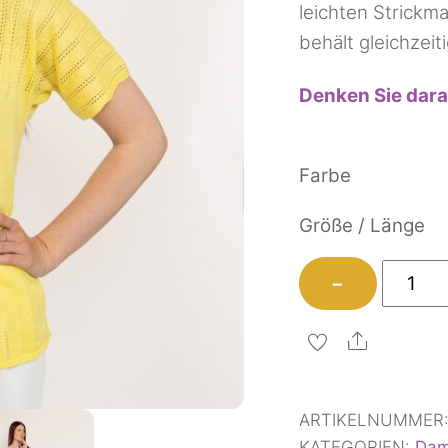
leichten Strickma
behält gleichzeit
Denken Sie dara
Farbe
Größe / Länge
Pullove
−
Besa
Menge
Share
ARTIKELNUMMER
KATEGORIEN:
Dam