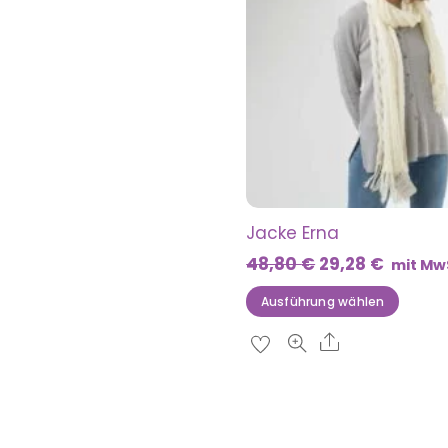
Jacke Erna
Ursprüngliche
Aktuell
48,80
€
29,28
€
mit Mw
Preis
Preis
Dies
Ausführung wählen
war:
ist:
Prod
Share
48,80 €
29,28 €
weis
meh
Vari