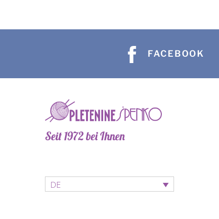
auf.
Die
Opti
kön
FACEBOOK
auf
der
Prod
gewä
wer
Seit 1972 bei Ihnen
DE