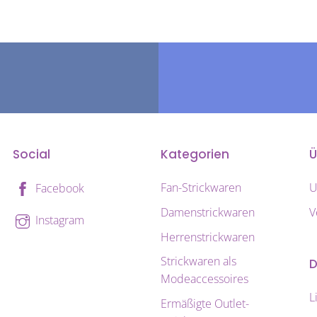
auf.
Die
onen
Optionen
nen
können
auf
der
uktseite
Produktseite
hlt
gewählt
Social
Kategorien
Ü
den
werden
Fan-Strickwaren
U
Facebook
Damenstrickwaren
V
Instagram
Herrenstrickwaren
Strickwaren als
D
Modeaccessoires
L
Ermäßigte Outlet-