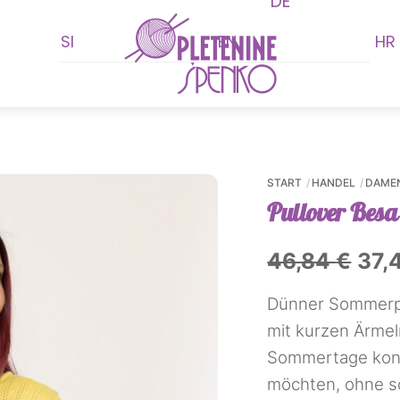
DE
Menu
icher
tueller
is
SI
EN
HR
:
,48 €.
START
HANDEL
DAME
Pullover Besa
Ursp
46,84
€
37,
Prei
Dünner Sommerpu
war
mit kurzen Ärmel
Sommertage konz
46,
möchten, ohne s