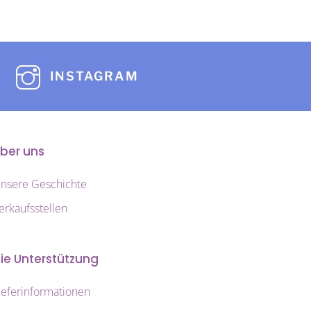
auf.
Die
Optionen
können
INSTAGRAM
auf
der
Produktseite
gewählt
ber uns
werden
nsere Geschichte
erkaufsstellen
ie Unterstützung
ieferinformationen