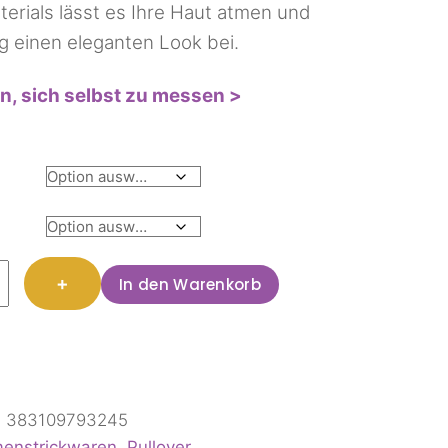
terials lässt es Ihre Haut atmen und
ig einen eleganten Look bei.
n, sich selbst zu messen >
r
+
In den Warenkorb
:
383109793245
enstrickwaren
,
Pullover