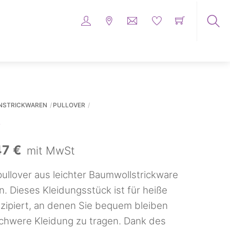
Su
zwi
Pro
...
NSTRICKWAREN
PULLOVER
rünglicher
Aktueller
47
€
mit MwSt
s
Preis
llover aus leichter Baumwollstrickware
:
ist:
n. Dieses Kleidungsstück ist für heiße
ipiert, an denen Sie bequem bleiben
84 €
37,47 €.
chwere Kleidung zu tragen. Dank des