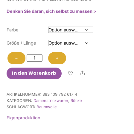
46,85 €
37,48 €.
Denken Sie daran, sich selbst zu messen >
Farbe
Größe / Länge
Rock
−
+
Madam
Menge
In den Warenkorb
Share
ARTIKELNUMMER:
383 109 792 617 4
KATEGORIEN:
Damenstrickwaren
,
Röcke
SCHLAGWORT:
Baumwolle
Eigenproduktion