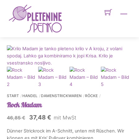
Skip
to
Men
content
START
HANDEL
DAMENSTRICKWAREN
RÖCKE
Rock Madam
Ursprünglicher
Aktueller
37,48
€
mit MwSt
46,85
€
Preis
Preis
Dünner Strickrock im A-Schnitt, unten mit Rüschen. Wir
war:
ist:
können es mit Kris‘ Pullover kombinieren.