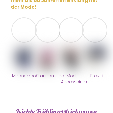
mehr als 50 Jahren im Einklang mit
der Mode!
Männermode
Frauenmode
Mode-
Freizeit
Accessoires
Leichte Frühlingsstrickwaren