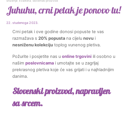
sniženje
,
kvaliteta
,
slovenski proizvod
Juhuhu, crni petak je ponovo tu!
22. studenoga 2023.
Crni petak i ove godine donosi popuste te vas
razmažava s
20% popusta
na cijelu
novu
i
nesniženu kolekciju
toplog vunenog pletiva.
Požurite i posjetite nas u
online trgovini
ili osobno u
našim
poslovnicama
i umotajte se u zagrljaj
prekrasnog pletiva koje će vas grijati i u najhladnijim
danima.
Slovenski proizvod, napravljen
sa srcem
.