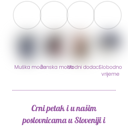
Muška moda
Ženska moda
Modni dodaci
Slobodno
vrijeme
Crni petak i u našim
poslovnicama u Sloveniji i