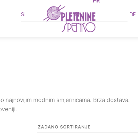
HR
Menu
renutna
jena
SI
EN
DE
:
,47 €.
i po najnovijim modnim smjernicama. Brza dostava.
veniji.