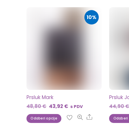
proizvoda
10%
Prsluk Mark
Prsluk 
Izvorna
Trenutna
48,80
€
43,92
€
44,90
s PDV
cijena
cijena
Ovaj
Share
Odaberi opcije
Odaberi 
bila
je:
proizvod