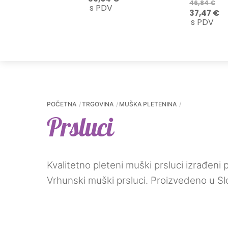
46,84
€
Skip
cijena
cijena
s PDV
Izvorna
T
37,47
€
bila
je:
cijena
ci
to
s PDV
je:
39,04 €.
bila
je
content
48,80 €.
je:
37
46,84 €.
POČETNA
TRGOVINA
MUŠKA PLETENINA
Prsluci
Kvalitetno pleteni muški prsluci izrađen
Vrhunski muški prsluci. Proizvedeno u Slo