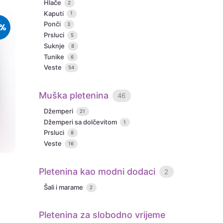
Hlače
2
Kaputi
1
Ponči
0%
3
Prsluci
5
Suknje
8
Tunike
6
Veste
54
Muška pletenina
46
Džemperi
21
Džemperi sa dolčevitom
1
Prsluci
8
Veste
16
Pletenina kao modni dodaci
2
Šali i marame
2
Share
Pletenina za slobodno vrijeme