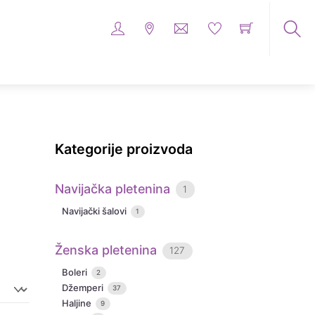
Tra
me
pro
Kategorije proizvoda
Navijačka pletenina
1
Navijački šalovi
1
Ženska pletenina
127
Boleri
2
Džemperi
37
Haljine
9