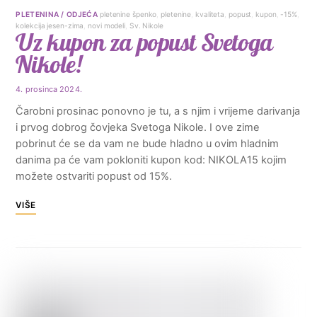
PLETENINA / ODJEĆA
pletenine špenko
,
pletenine
,
kvaliteta
,
popust
,
kupon
,
-15%
,
kolekcija jesen-zima
,
novi modeli
,
Sv. Nikole
Uz kupon za popust Svetoga
Nikole!
4. prosinca 2024.
Čarobni prosinac ponovno je tu, a s njim i vrijeme darivanja
i prvog dobrog čovjeka Svetoga Nikole. I ove zime
pobrinut će se da vam ne bude hladno u ovim hladnim
danima pa će vam pokloniti kupon kod: NIKOLA15 kojim
možete ostvariti popust od 15%.
VIŠE