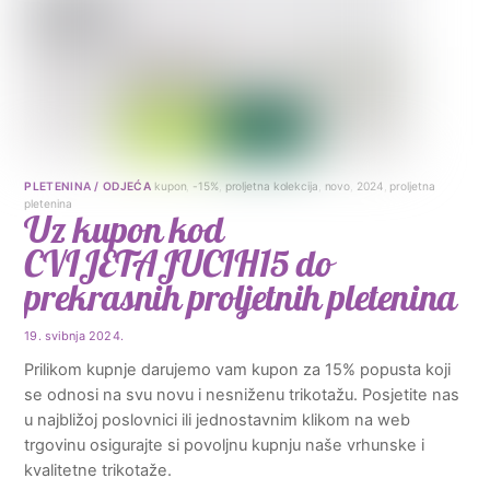
PLETENINA / ODJEĆA
kupon
,
-15%
,
proljetna kolekcija
,
novo
,
2024
,
proljetna
pletenina
Uz kupon kod
CVIJETAJUCIH15 do
prekrasnih proljetnih pletenina
19. svibnja 2024.
Prilikom kupnje darujemo vam kupon za 15% popusta koji
se odnosi na svu novu i nesniženu trikotažu. Posjetite nas
u najbližoj poslovnici ili jednostavnim klikom na web
trgovinu osigurajte si povoljnu kupnju naše vrhunske i
kvalitetne trikotaže.