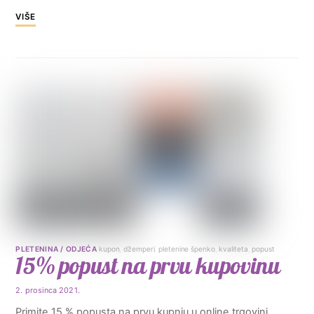
VIŠE
PLETENINA / ODJEĆA
kupon
,
džemperi
,
pletenine špenko
,
kvaliteta
,
popust
15% popust na prvu kupovinu
2. prosinca 2021.
Primite 15 % popusta na prvu kupnju u online trgovini