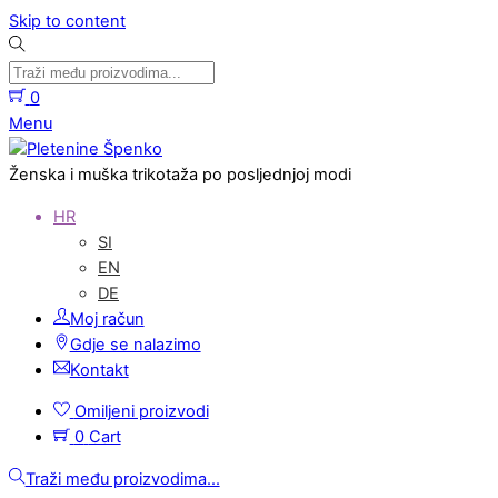
Skip to content
0
Menu
Ženska i muška trikotaža po posljednjoj modi
HR
SI
EN
DE
Moj račun
Gdje se nalazimo
Kontakt
Omiljeni proizvodi
0
Cart
Traži među proizvodima...