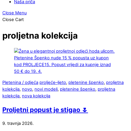
Naša priča
Close Menu
Close Cart
proljetna kolekcija
Pletenina / odjeća
proljeće–ljeto
,
pletenine špenko
,
proljetna
kolekcija
,
novo
,
novi modeli
,
pletenine špenko
,
proljetna
kolekcija
,
nova kolekcija
Proljetni popust je stigao 🌷
9. travnja 2026.