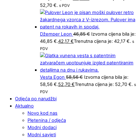
52,70 €.
s PDV
Džemper Leon
46,85
€
Izvorna cijena bila je:
46,85 €.
42,17
€
Trenutna cijena je: 42,17 €.
s
PDV
Vesta Egon
58,56
€
Izvorna cijena bila je:
58,56 €.
52,70
€
Trenutna cijena je: 52,70 €.
s
PDV
Odjeća po narudžbi
Aktualno
Novo kod nas
Pletenina / odjeća
Modni dodaci
Modni savjeti