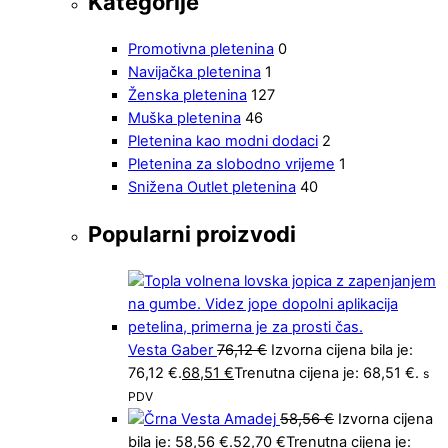
Kategorije
Promotivna pletenina
0
Navijačka pletenina
1
Ženska pletenina
127
Muška pletenina
46
Pletenina kao modni dodaci
2
Pletenina za slobodno vrijeme
1
Snižena Outlet pletenina
40
Popularni proizvodi
Vesta Gaber
76,12
€
Izvorna cijena bila je:
76,12 €.
68,51
€
Trenutna cijena je: 68,51 €.
s
PDV
Vesta Amadej
58,56
€
Izvorna cijena
bila je: 58,56 €.
52,70
€
Trenutna cijena je: