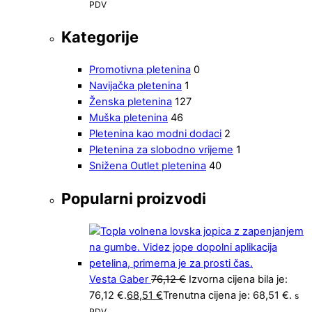
PDV
Kategorije
Promotivna pletenina
0
Navijačka pletenina
1
Ženska pletenina
127
Muška pletenina
46
Pletenina kao modni dodaci
2
Pletenina za slobodno vrijeme
1
Snižena Outlet pletenina
40
Popularni proizvodi
Vesta Gaber
76,12
€
Izvorna cijena bila je:
76,12 €.
68,51
€
Trenutna cijena je: 68,51 €.
s
PDV