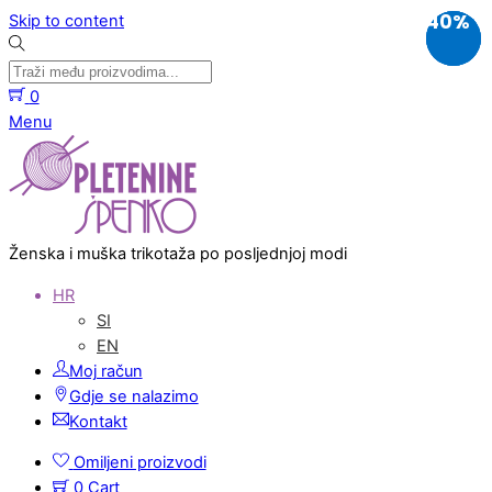
50%
40%
40%
Skip to content
0
Menu
Ženska i muška trikotaža po posljednjoj modi
HR
SI
EN
Moj račun
Gdje se nalazimo
Kontakt
Omiljeni proizvodi
0
Cart