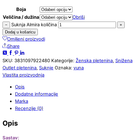
Boja
Veličina / dužina
Obriši
Suknja Almira količina
−
+
Dodaj u košaricu
Omiljeni proizvodi
Share
SKU:
3831097922480
Kategorije:
Ženska pletenina
,
Snižena
Outlet pletenina
,
Suknje
Oznaka:
vuna
Vlastita proizvodnja
Opis
Dodatne informacije
Marka
Recenzije (0)
Opis
Sastav: