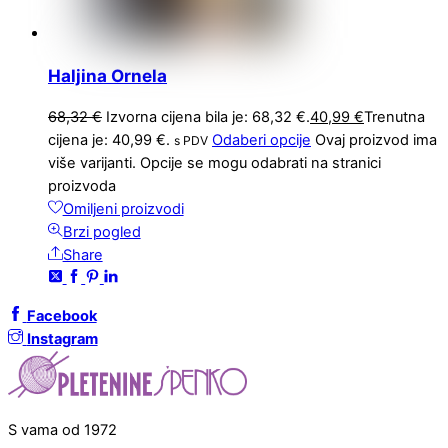
Haljina Ornela
68,32
€
Izvorna cijena bila je: 68,32 €.
40,99
€
Trenutna
cijena je: 40,99 €.
Odaberi opcije
Ovaj proizvod ima
s PDV
više varijanti. Opcije se mogu odabrati na stranici
proizvoda
Omiljeni proizvodi
Brzi pogled
Share
Facebook
Instagram
S vama od 1972