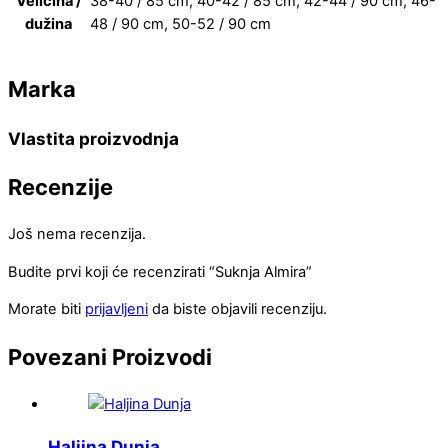
Veličina /
38-40 / 85 cm, 40-42 / 85 cm, 42-44 / 90 cm, 46-
dužina
48 / 90 cm, 50-52 / 90 cm
Marka
Vlastita proizvodnja
Recenzije
Još nema recenzija.
Budite prvi koji će recenzirati “Suknja Almira”
Morate biti
prijavljeni
da biste objavili recenziju.
Povezani
Proizvodi
Haljina Dunja