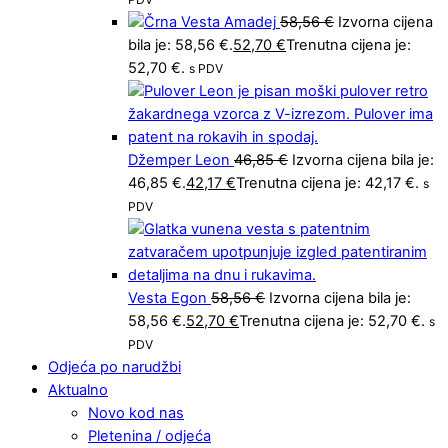
Vesta Amadej
58,56
€
Izvorna cijena
bila je: 58,56 €.
52,70
€
Trenutna cijena je:
52,70 €.
s PDV
Džemper Leon
46,85
€
Izvorna cijena bila je:
46,85 €.
42,17
€
Trenutna cijena je: 42,17 €.
s
PDV
Vesta Egon
58,56
€
Izvorna cijena bila je:
58,56 €.
52,70
€
Trenutna cijena je: 52,70 €.
s
PDV
Odjeća po narudžbi
Aktualno
Novo kod nas
Pletenina / odjeća