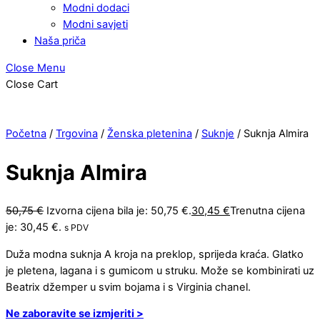
Modni dodaci
Modni savjeti
Naša priča
Close Menu
Close Cart
Početna
/
Trgovina
/
Ženska pletenina
/
Suknje
/ Suknja Almira
Suknja Almira
50,75
€
Izvorna cijena bila je: 50,75 €.
30,45
€
Trenutna cijena
je: 30,45 €.
s PDV
Duža modna suknja A kroja na preklop, sprijeda kraća. Glatko
je pletena, lagana i s gumicom u struku. Može se kombinirati uz
Beatrix džemper u svim bojama i s Virginia chanel.
Ne zaboravite se izmjeriti >