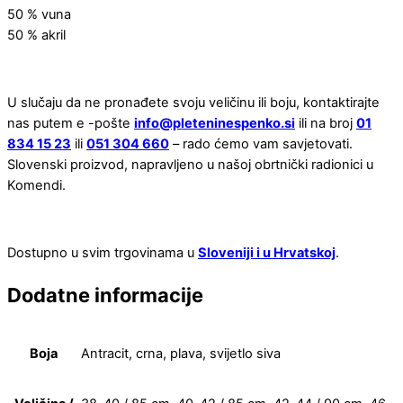
50 % vuna
50 % akril
U slučaju da ne pronađete svoju veličinu ili boju, kontaktirajte
nas putem e -pošte
info@pleteninespenko.si
ili na broj
01
834 15 23
ili
051 304 660
– rado ćemo vam savjetovati.
Slovenski proizvod, napravljeno u našoj obrtnički radionici u
Komendi.
Dostupno u svim trgovinama u
Sloveniji i u Hrvatskoj
.
Dodatne informacije
Boja
Antracit, crna, plava, svijetlo siva