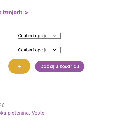
 izmjeriti >
+
Dodaj u košaricu
96
ka pletenina
,
Veste