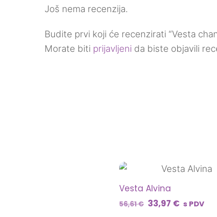
Još nema recenzija.
Budite prvi koji će recenzirati “Vesta chan
Morate biti
prijavljeni
da biste objavili rec
Vesta Alvina
Izvorna
Trenutn
33,97
€
s PDV
56,61
€
cijena
cijena