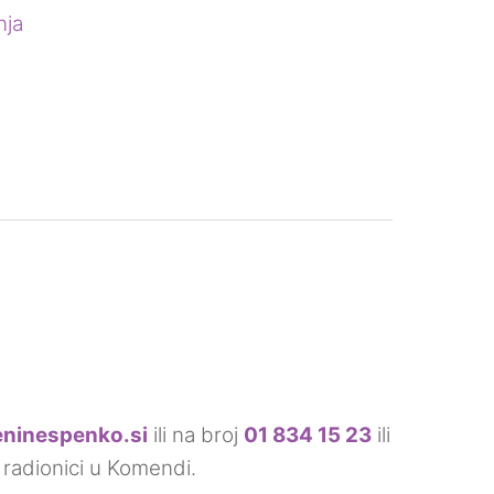
nja
eninespenko.si
ili na broj
01 834 15 23
ili
 radionici u Komendi.