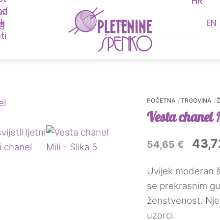
HR
Menu
renutna
ijena
SI
EN
:
9,97 €.
POČETNA
TRGOVINA
Vesta chanel 
Izvo
43,
54,65
€
cijen
Uvijek moderan š
bila
se prekrasnim gu
je:
ženstvenost. Nje
uzorci.
54,6