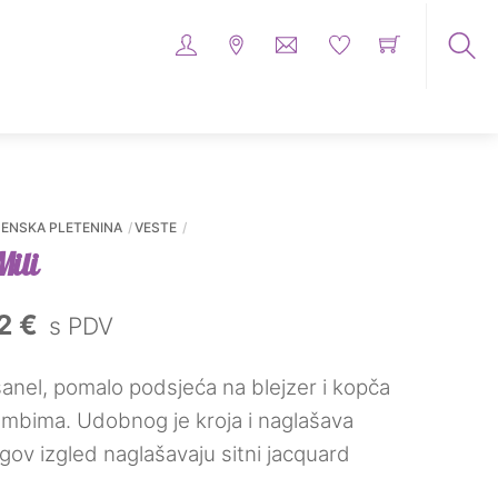
Tra
me
pro
ŽENSKA PLETENINA
VESTE
Mili
rna
Trenutna
72
€
s PDV
a
cijena
anel, pomalo podsjeća na blejzer i kopča
je:
mbima. Udobnog je kroja i naglašava
43,72 €.
gov izgled naglašavaju sitni jacquard
5 €.