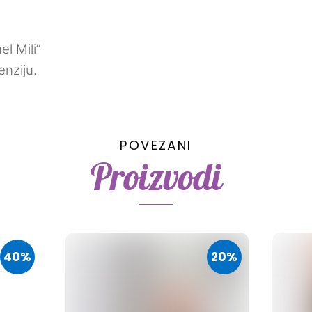
el Mili”
enziju.
POVEZANI
Proizvodi
40%
20%
a