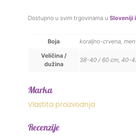
Dostupno u svim trgovinama u
Sloveniji 
Boja
koraljno-crvena, ment
Veličina /
38-40 / 60 cm, 40-42
dužina
Marka
Vlastita proizvodnja
Recenzije