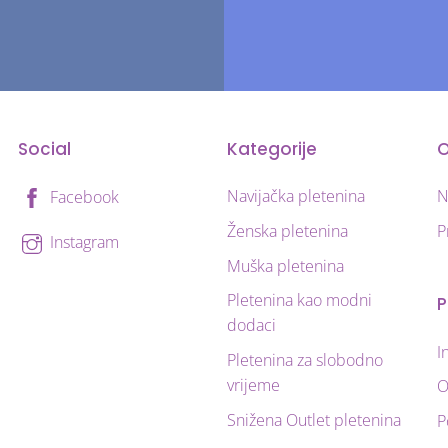
se
mogu
odabrati
na
stranici
Social
Kategorije
proizvoda
Navijačka pletenina
N
Facebook
Ženska pletenina
P
Instagram
Muška pletenina
Pletenina kao modni
P
dodaci
I
Pletenina za slobodno
vrijeme
O
Snižena Outlet pletenina
P