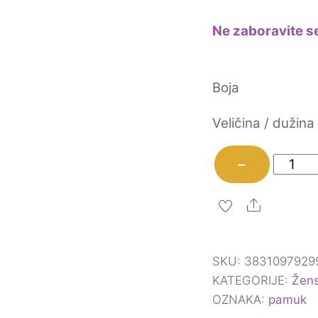
Ne zaboravite se
Boja
Veličina / dužina
Vesta
−
chanel
Mili
Share
količina
SKU:
3831097929
KATEGORIJE:
Žens
OZNAKA:
pamuk