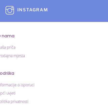
se
mogu
INSTAGRAM
odabrati
na
stranici
O nama
proizvoda
aša priča
rodajna mjesta
odrška
nformacije o isporuci
pći uvjeti
olitika privatnosti