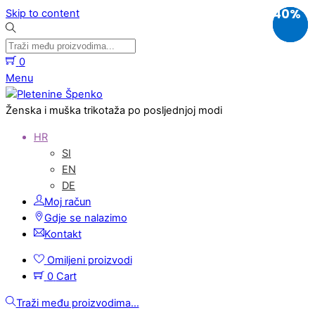
40%
40%
40%
Skip to content
0
Menu
Ženska i muška trikotaža po posljednjoj modi
HR
SI
EN
DE
Moj račun
Gdje se nalazimo
Kontakt
Omiljeni proizvodi
0
Cart
Traži među proizvodima...