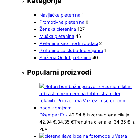
Kategorije
Navijačka pletenina
1
Promotivna pletenina
0
Ženska pletenina
127
Muška pletenina
46
Pletenina kao modni dodaci
2
Pletenina za slobodno vrijeme
1
Snižena Outlet pletenina
40
Popularni proizvodi
Džemper Erik
42,94
€
Izvorna cijena bila je:
42,94 €.
34,35
€
Trenutna cijena je: 34,35 €.
s
PDV
Vesta