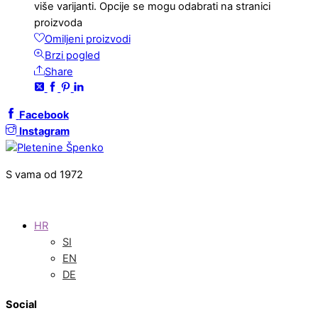
više varijanti. Opcije se mogu odabrati na stranici
proizvoda
Omiljeni proizvodi
Brzi pogled
Share
Facebook
Instagram
S vama od 1972
HR
SI
EN
DE
Social