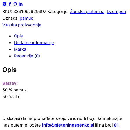
SKU:
3831097929397
Kategorije:
Ženska pletenina
,
Džemperi
Oznaka:
pamuk
Vlastita proizvodnja
Opis
Dodatne informacije
Marka
Recenzije (0)
Opis
Sastav:
50 % pamuk
50 % akril
U slučaju da ne pronađete svoju veličinu ili boju, kontaktirajte
nas putem e-pošte
info@pleteninespenko.si
ili na broj
01