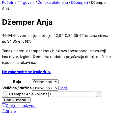
Početna
/
Trgovina
/
Ženska pletenina
/
Džemperi
/ Džemper
Anja
Džemper Anja
42,94
€
Izvorna cijena bila je: 42,94 €.
34,35
€
Trenutna cijena
je: 34,35 €.
s PDV
Tanak pleteni džemper kratkih rukava i posebnog izreza koji
ima otvor. Izgled džempera dodatno pojačavaju detalji od čipke
ispod i na rukavima.
Ne zaboravite se izmjeriti >
Boja
Veličina / dužina
Obriši
Džemper Anja količina
−
+
Dodaj u košaricu
Omiljeni proizvodi
Share