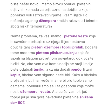
biste nešto novo. Imamo široku ponudu pletenih
odjevnih komada za prijelazno razdoblje, u kojem
ponekad voli zafrkavati vrijeme. Razmišljate li o
nošenju laganog
džempera
kratkih rukava, ali brinete
zbog niskih temperatura?
Nema problema, za vas imamo i
pletene veste
koje
bi savršeno pristajale uz njega ili jednostavno
obucite tanji
pleteni džemper
i
topliji prsluk
. Dodajte
tome modernu
pletenu plisiranu suknju
koja će
vijoriti na blagom proljetnom povjetarcu dok vozite
bicikl. No, ako vam ova kombinacija ne stoji i radije
biste odabrali
tuniku
, a uz nju dodali
pončo
ili tanji
kaput
, hladno vam sigurno neće biti. Kako u hladnim
proljetnim jutrima i večerima ne bi bilo toplo samo
damama, pobrinuli smo se i za gospodu koja može
nositi
džempere
i
veste
. A srcu će vam biti još
toplije jer je sva gore navedena pletenina
snižena
do – 50%
.