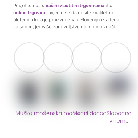
Posjetite nas u
našim vlastitim trgovinama
ili u
online trgovini
i uvjerite se da nosite kvalitetnu
pleteninu koja je proizvedena u Sloveniji i izrađena
sa srcem, jer vaše zadovoljstvo nam puno znači.
Muška moda
Ženska moda
Modni dodaci
Slobodno
vrijeme