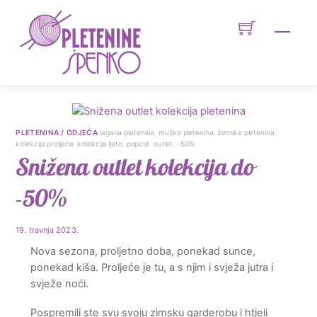
Skip
to
Men
content
PLETENINA / ODJEĆA
lagana pletenina
,
muška pletenina
,
ženska pletenina
,
kolekcija proljeće
,
kolekcija ljeto
,
popust
,
outlet
,
-50%
Snižena outlet kolekcija do
-50%
19. travnja 2023.
Nova sezona, proljetno doba, ponekad sunce,
ponekad kiša. Proljeće je tu, a s njim i svježa jutra i
svježe noći.
Pospremili ste svu svoju zimsku garderobu i htjeli