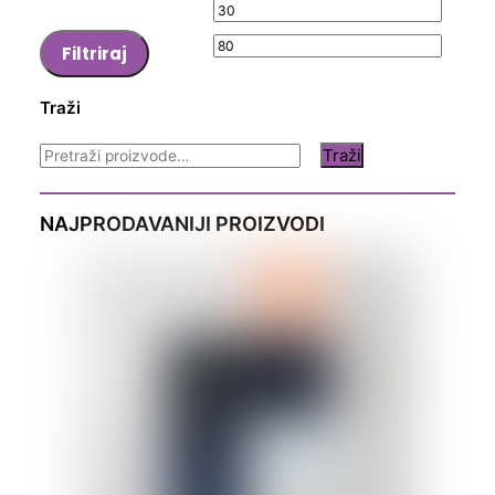
Min
Maks
cijena
cijena
Filtriraj
Traži
Pretraži:
Traži
NAJPRODAVANIJI PROIZVODI