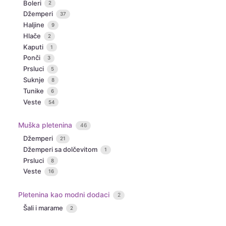
Boleri
2
Džemperi
37
Haljine
9
Hlače
2
Kaputi
1
Ponči
3
Prsluci
5
Suknje
8
Tunike
6
Veste
54
Muška pletenina
46
Džemperi
21
Džemperi sa dolčevitom
1
Prsluci
8
Veste
16
Pletenina kao modni dodaci
2
Šali i marame
2