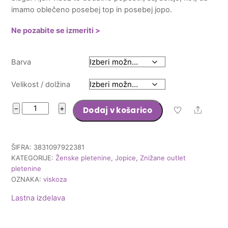
imamo oblečeno posebej top in posebej jopo.
48,80 €.
Ne pozabite se izmeriti >
Barva
Velikost / dolžina
Jopica
−
+
Dodaj v košarico
Share
Dva
v
enem
ŠIFRA:
3831097922381
količina
KATEGORIJE:
Ženske pletenine
,
Jopice
,
Znižane outlet
pletenine
OZNAKA:
viskoza
Lastna izdelava