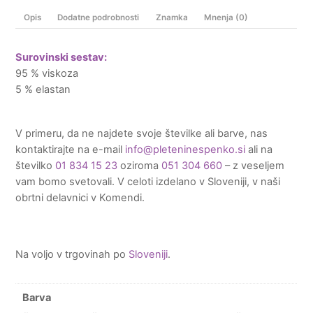
Opis
Dodatne podrobnosti
Znamka
Mnenja (0)
Surovinski sestav:
95 % viskoza
5 % elastan
V primeru, da ne najdete svoje številke ali barve, nas
kontaktirajte na e-mail
info@pleteninespenko.si
ali na
številko
01 834 15 23
oziroma
051 304 660
– z veseljem
vam bomo svetovali. V celoti izdelano v Sloveniji, v naši
obrtni delavnici v Komendi.
Na voljo v trgovinah po
Sloveniji
.
Barva