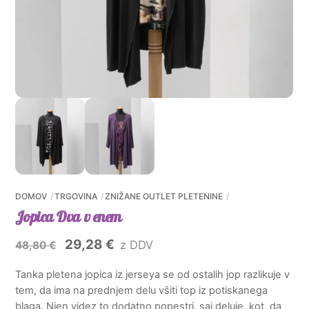
DOMOV
TRGOVINA
ZNIŽANE OUTLET PLETENINE
Jopica Dva v enem
Izvirna
Trenutna
29,28
€
z DDV
48,80
€
cena
cena
Tanka pletena jopica iz jerseya se od ostalih jop razlikuje v
je
je:
tem, da ima na prednjem delu všiti top iz potiskanega
bila:
29,28 €.
blaga. Njen videz to dodatno popestri, saj deluje, kot, da