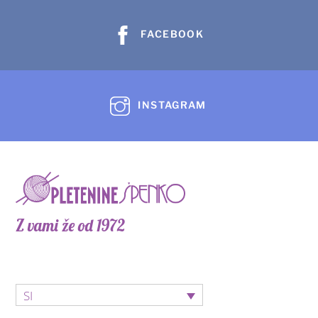
lahko
izberete
FACEBOOK
na
strani
izdelka
INSTAGRAM
Z vami že od 1972
SI