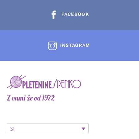
lahko
izberete
FACEBOOK
na
strani
izdelka
INSTAGRAM
Z vami že od 1972
SI