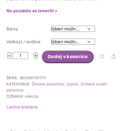
54,65 €.
Ne pozabite se izmeriti >
Barva
Velikost / dolžina
Jopica
−
+
Dodaj v košarico
Share
Kajsa
količina
ŠIFRA:
3831097911111
KATEGORIJE:
Ženske pletenine
,
Jopice
,
Znižane outlet
pletenine
OZNAKA:
viskoza
Lastna izdelava