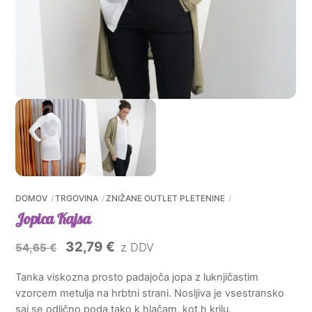
DOMOV
TRGOVINA
ZNIŽANE OUTLET PLETENINE
Jopica Kajsa
Izvirna
Trenutna
32,79
€
z DDV
54,65
€
cena
cena
Tanka viskozna prosto padajoča jopa z luknjičastim
je
je:
vzorcem metulja na hrbtni strani. Nosljiva je vsestransko
bila:
32,79 €.
saj se odlično poda tako k hlačam, kot h krilu.