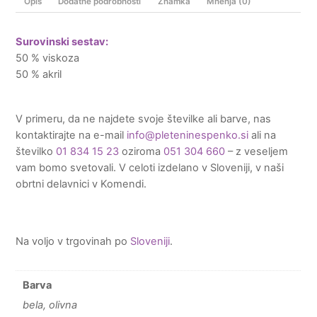
Opis
Dodatne podrobnosti
Znamka
Mnenja (0)
Surovinski sestav:
50 % viskoza
50 % akril
V primeru, da ne najdete svoje številke ali barve, nas
kontaktirajte na e-mail
info@pleteninespenko.si
ali na
številko
01 834 15 23
oziroma
051 304 660
– z veseljem
vam bomo svetovali. V celoti izdelano v Sloveniji, v naši
obrtni delavnici v Komendi.
Na voljo v trgovinah po
Sloveniji
.
Barva
bela, olivna