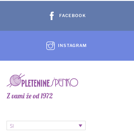
lahko
izberete
FACEBOOK
na
strani
izdelka
INSTAGRAM
Z vami že od 1972
SI