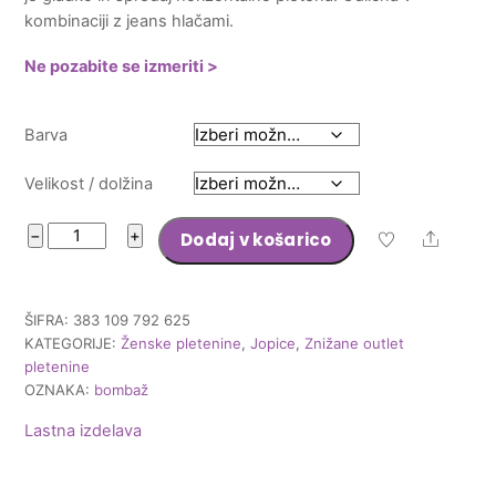
kombinaciji z jeans hlačami.
48,80 €.
Ne pozabite se izmeriti >
Barva
Velikost / dolžina
Jopica
−
+
Dodaj v košarico
Share
Otilija
količina
ŠIFRA:
383 109 792 625
KATEGORIJE:
Ženske pletenine
,
Jopice
,
Znižane outlet
pletenine
OZNAKA:
bombaž
Lastna izdelava