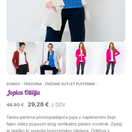
DOMOV
TRGOVINA
ZNIŽANE OUTLET PLETENINE
Jopica Otilija
Izvirna
Trenutna
29,28
€
z DDV
48,80
€
cena
cena
Tanka pletena prostopadajoča jopa z napletenimi žepi.
je
je:
Njen videz popestri dolg vertikalno pleten ovratnik. Zadaj
bila:
29,28 €.
je gladko in spredaj horizontalno pletena. Odlična v