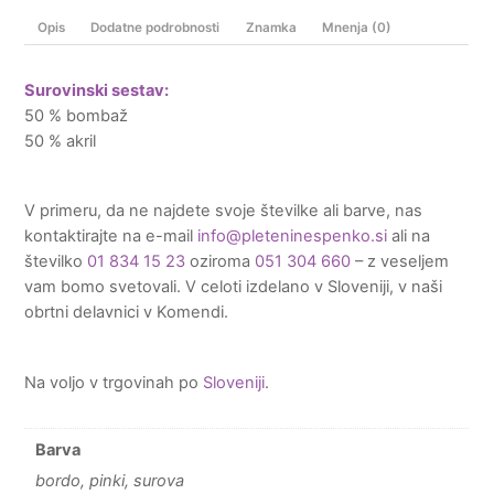
Opis
Dodatne podrobnosti
Znamka
Mnenja (0)
Surovinski sestav:
50 % bombaž
50 % akril
V primeru, da ne najdete svoje številke ali barve, nas
kontaktirajte na e-mail
info@pleteninespenko.si
ali na
številko
01 834 15 23
oziroma
051 304 660
– z veseljem
vam bomo svetovali. V celoti izdelano v Sloveniji, v naši
obrtni delavnici v Komendi.
Na voljo v trgovinah po
Sloveniji
.
Barva
bordo, pinki, surova