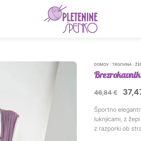
Menu
nutna
a
0 €.
DOMOV
TRGOVINA
ŽE
Brezrokavnik
Izvir
37,
46,84
€
cena
Športno elegantn
je
luknjicami, z žep
bila:
z razporki ob str
46,8