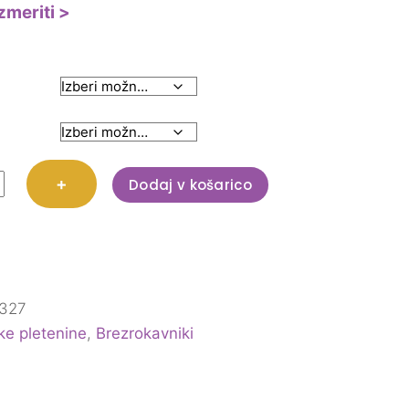
zmeriti >
a
kavnik
+
Dodaj v košarico
327
ke pletenine
,
Brezrokavniki