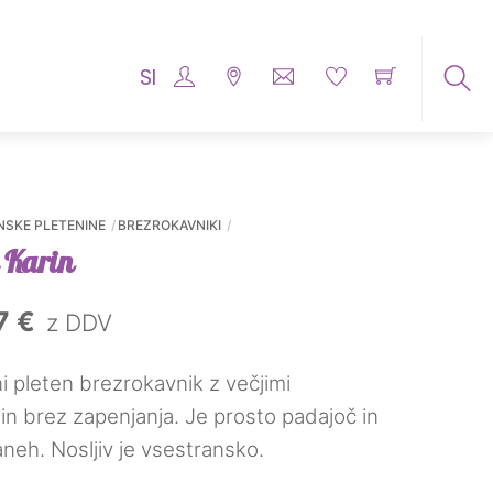
SI
Išči
me
izde
...
NSKE PLETENINE
BREZROKAVNIKI
 Karin
na
Trenutna
47
€
z DDV
cena
i pleten brezrokavnik z večjimi
je:
i in brez zapenjanja. Je prosto padajoč in
37,47 €.
aneh. Nosljiv je vsestransko.
4 €.