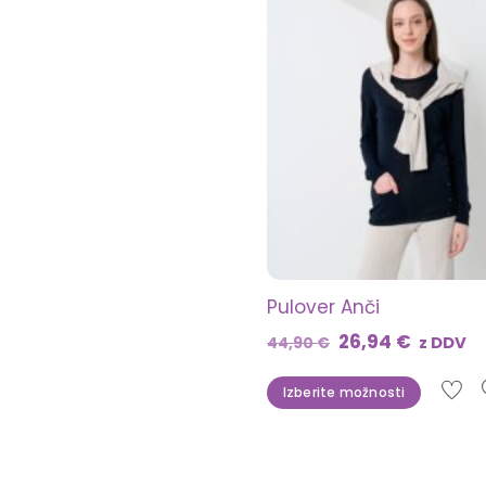
Pulover Anči
Izvirna
Trenut
26,94
€
z DDV
44,90
€
cena
cena
Ta
Izberite možnosti
je
je:
izdel
bila:
26,94 €
ima
44,90 €.
več