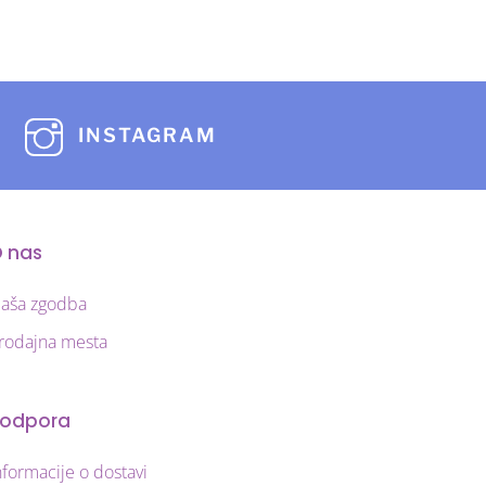
različic.
Možnosti
lahko
izberete
INSTAGRAM
na
strani
izdelka
 nas
aša zgodba
rodajna mesta
odpora
nformacije o dostavi