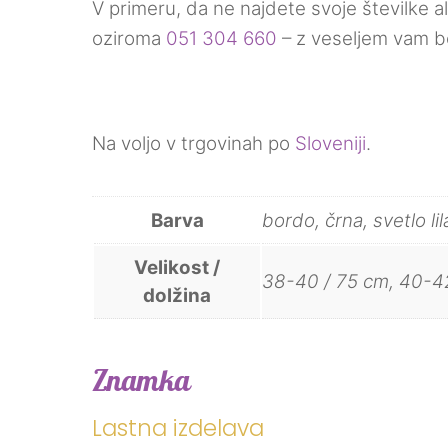
V primeru, da ne najdete svoje številke al
oziroma
051 304 660
– z veseljem vam bom
Na voljo v trgovinah po
Sloveniji
.
Barva
bordo, črna, svetlo lil
Velikost /
38-40 / 75 cm, 40-42
dolžina
Znamka
Lastna izdelava