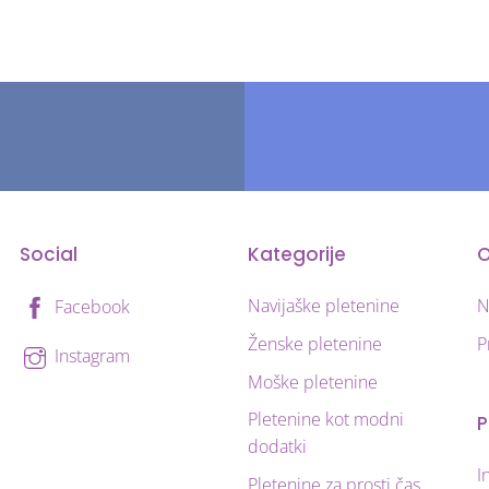
ic.
različic.
osti
Možnosti
lahko
ete
izberete
na
i
strani
ka
izdelka
Social
Kategorije
O
Navijaške pletenine
N
Facebook
Ženske pletenine
P
Instagram
Moške pletenine
Pletenine kot modni
P
dodatki
I
Pletenine za prosti čas