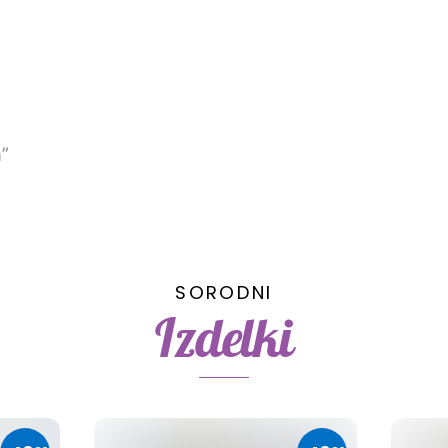
n”
SORODNI
Izdelki