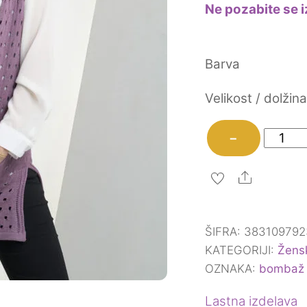
Ne pozabite se i
Barva
Velikost / dolžin
Brezro
−
Karin
količina
Share
ŠIFRA:
383109792
KATEGORIJI:
Žens
OZNAKA:
bombaž
Lastna izdelava