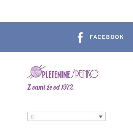
različ
Možn
lahko
izber
FACEBOOK
na
stran
izdel
Z vami že od 1972
SI