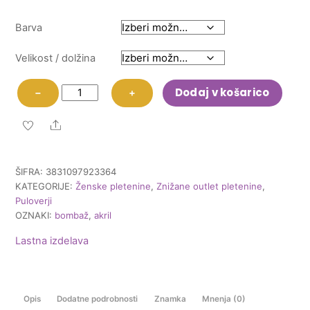
Barva
Velikost / dolžina
Pulover
Dodaj v košarico
−
+
Ilka
količina
Share
ŠIFRA:
3831097923364
KATEGORIJE:
Ženske pletenine
,
Znižane outlet pletenine
,
Puloverji
OZNAKI:
bombaž
,
akril
Lastna izdelava
Opis
Dodatne podrobnosti
Znamka
Mnenja (0)