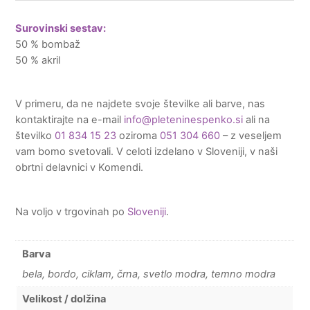
Surovinski sestav:
50 % bombaž
50 % akril
V primeru, da ne najdete svoje številke ali barve, nas
kontaktirajte na e-mail
info@pleteninespenko.si
ali na
številko
01 834 15 23
oziroma
051 304 660
– z veseljem
vam bomo svetovali. V celoti izdelano v Sloveniji, v naši
obrtni delavnici v Komendi.
Na voljo v trgovinah po
Sloveniji
.
Barva
bela, bordo, ciklam, črna, svetlo modra, temno modra
Velikost / dolžina