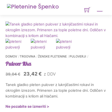
Skip
to
Men
content
DOMOV
TRGOVINA
ŽENSKE PLETENINE
PULOVERJI
Pulover Ilka
Izvirna
Trenutna
23,42
€
z DDV
39,04
€
cena
cena
Tanek gladko pleten pulover z luknjičastimi rokavi in
je
je:
okroglim izrezom. Primeren za tople poletne dni. Odličen v
bila:
23,42 €.
kombinaciji s krilom ali hlačami.
39,04 €.
Ne pozabite se izmeriti >