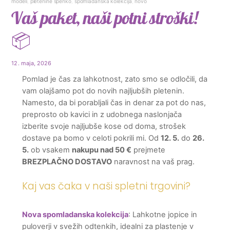
modeli
,
pletenine špenko
,
spomladanska kolekcija
,
novo
Vaš paket, naši potni stroški!
📦
12. maja, 2026
Pomlad je čas za lahkotnost, zato smo se odločili, da
vam olajšamo pot do novih najljubših pletenin.
Namesto, da bi porabljali čas in denar za pot do nas,
preprosto ob kavici in z udobnega naslonjača
izberite svoje najljubše kose od doma, strošek
dostave pa bomo v celoti pokrili mi. Od
12. 5.
do
26.
5.
ob vsakem
nakupu nad 50 €
prejmete
BREZPLAČNO DOSTAVO
naravnost na vaš prag.
Kaj vas čaka v naši spletni trgovini?
Nova spomladanska kolekcija
: Lahkotne jopice in
puloverji v svežih odtenkih, idealni za plastenje v