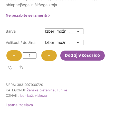
ohlapnejšega in širšega kroja.
62,46 €.
Ne pozabite se izmeriti >
Barva
Velikost / dolžina
Tunika
Dodaj v košarico
−
+
Glenda
količina
Share
ŠIFRA:
3831097930720
KATEGORIJI:
Ženske pletenine
,
Tunike
OZNAKI:
bombaž
,
viskoza
Lastna izdelava