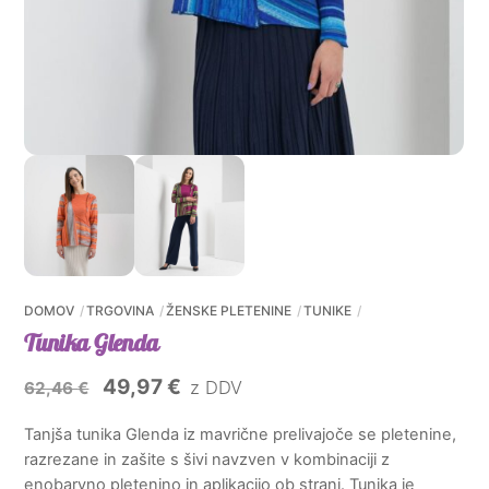
DOMOV
TRGOVINA
ŽENSKE PLETENINE
TUNIKE
Tunika Glenda
Izvirna
Trenutna
49,97
€
z DDV
62,46
€
cena
cena
Tanjša tunika Glenda iz mavrične prelivajoče se pletenine,
je
je:
razrezane in zašite s šivi navzven v kombinaciji z
bila:
49,97 €.
enobarvno pletenino in aplikacijo ob strani. Tunika je