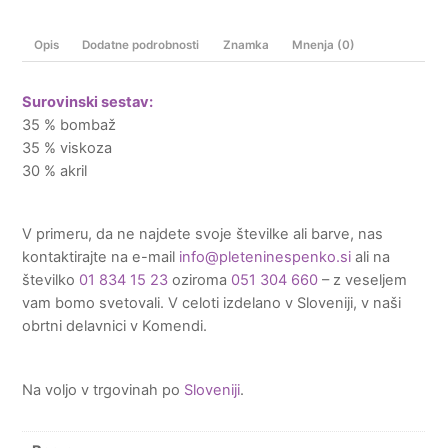
Opis
Dodatne podrobnosti
Znamka
Mnenja (0)
Surovinski sestav:
35 % bombaž
35 % viskoza
30 % akril
V primeru, da ne najdete svoje številke ali barve, nas
kontaktirajte na e-mail
info@pleteninespenko.si
ali na
številko
01 834 15 23
oziroma
051 304 660
– z veseljem
vam bomo svetovali. V celoti izdelano v Sloveniji, v naši
obrtni delavnici v Komendi.
Na voljo v trgovinah po
Sloveniji
.