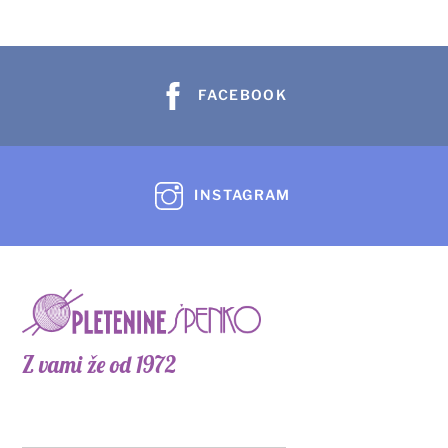
različic.
Možnosti
lahko
izberete
FACEBOOK
na
strani
izdelka
INSTAGRAM
Z vami že od 1972