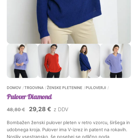
DOMOV
TRGOVINA
ŽENSKE PLETENINE
PULOVERJI
Pulover Diamond
Izvirna
Trenutna
29,28
€
z DDV
48,80
€
cena
cena
Bombažen ženski pulover pleten v retro vzorcu, širšega in
je
je:
udobnega kroja. Pulover ima V-izrez in patent na rokavih.
bila:
29,28 €.
Nosljiv vsestransko, še posebej se odlično poda