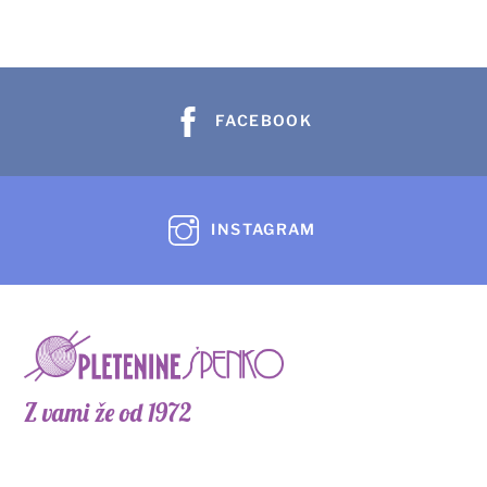
različic.
Možnosti
lahko
izberete
FACEBOOK
na
strani
izdelka
INSTAGRAM
Z vami že od 1972