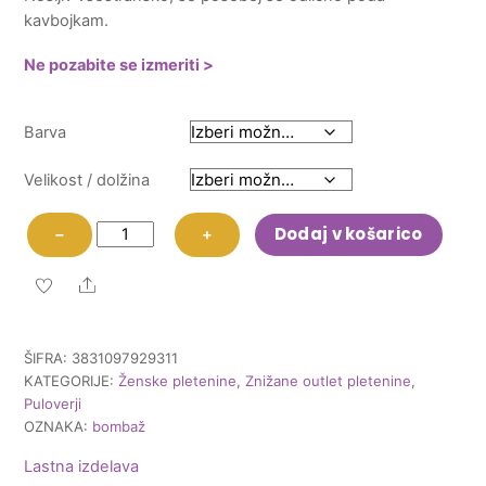
kavbojkam.
48,80 €.
Ne pozabite se izmeriti >
Barva
Velikost / dolžina
Pulover
Dodaj v košarico
−
+
Diamond
količina
Share
ŠIFRA:
3831097929311
KATEGORIJE:
Ženske pletenine
,
Znižane outlet pletenine
,
Puloverji
OZNAKA:
bombaž
Lastna izdelava