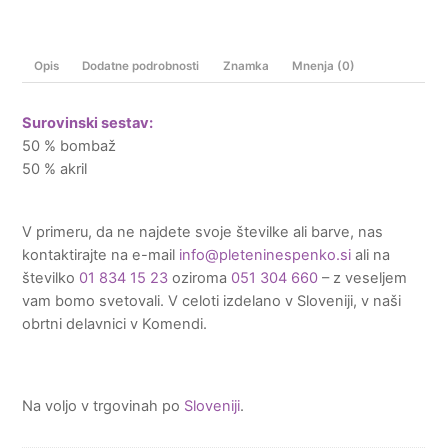
Opis
Dodatne podrobnosti
Znamka
Mnenja (0)
Surovinski sestav:
50 % bombaž
50 % akril
V primeru, da ne najdete svoje številke ali barve, nas
kontaktirajte na e-mail
info@pleteninespenko.si
ali na
številko
01 834 15 23
oziroma
051 304 660
– z veseljem
vam bomo svetovali. V celoti izdelano v Sloveniji, v naši
obrtni delavnici v Komendi.
Na voljo v trgovinah po
Sloveniji
.