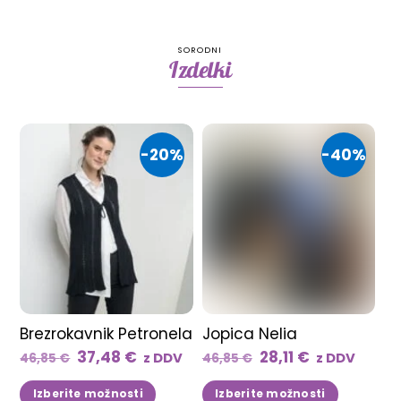
SORODNI
Izdelki
-20%
-40%
Brezrokavnik Petronela
Jopica Nelia
Izvirna
Trenutna
Izvirna
Trenutna
37,48
€
28,11
€
z DDV
z DDV
46,85
€
46,85
€
cena
cena
cena
cena
Ta
Ta
Izberite možnosti
Izberite možnosti