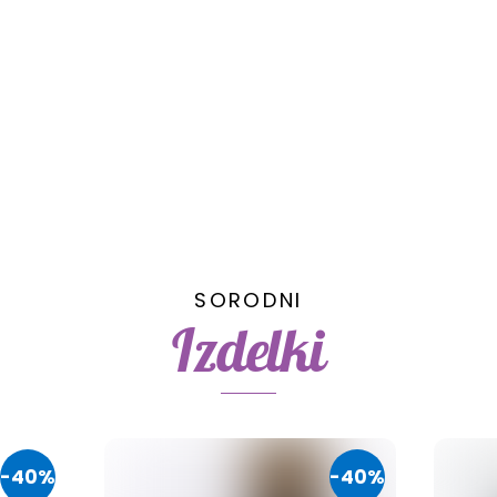
SORODNI
Izdelki
-40%
-40%