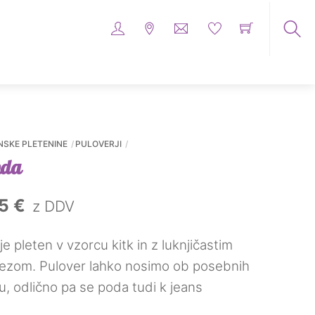
Išči
me
izde
...
NSKE PLETENINE
PULOVERJI
nda
na
Trenutna
45
€
z DDV
cena
je pleten v vzorcu kitk in z luknjičastim
je:
rezom. Pulover lahko nosimo ob posebnih
30,45 €.
lu, odlično pa se poda tudi k jeans
 €.