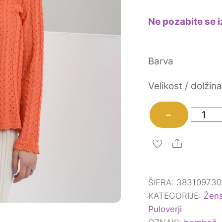
Ne pozabite se i
Barva
Velikost / dolžin
Pulove
−
Gerlind
količina
Share
ŠIFRA:
383109730
KATEGORIJE:
Žens
Puloverji