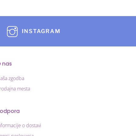
različic.
Možnosti
lahko
izberete
INSTAGRAM
na
strani
izdelka
 nas
aša zgodba
rodajna mesta
odpora
nformacije o dostavi
ogoji poslovanja