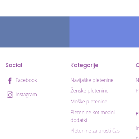
različic.
Možnosti
lahko
izberete
na
strani
izdelka
Social
Kategorije
O
Navijaške pletenine
N
Facebook
Ženske pletenine
P
Instagram
Moške pletenine
Pletenine kot modni
P
dodatki
I
Pletenine za prosti čas
P