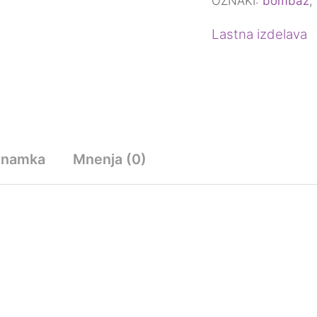
OZNAKI:
bombaž
,
Lastna izdelava
Znamka
Mnenja (0)