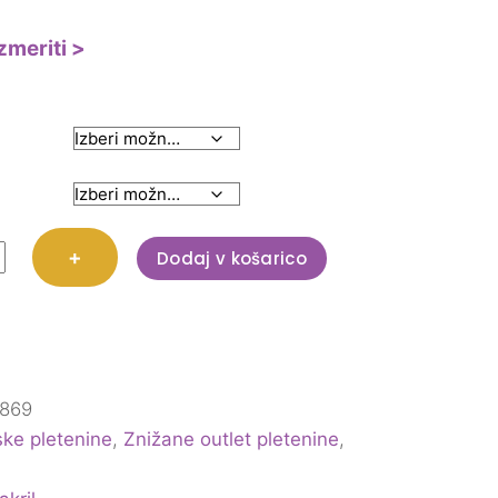
zmeriti >
a
r
+
Dodaj v košarico
a
869
ke pletenine
,
Znižane outlet pletenine
,