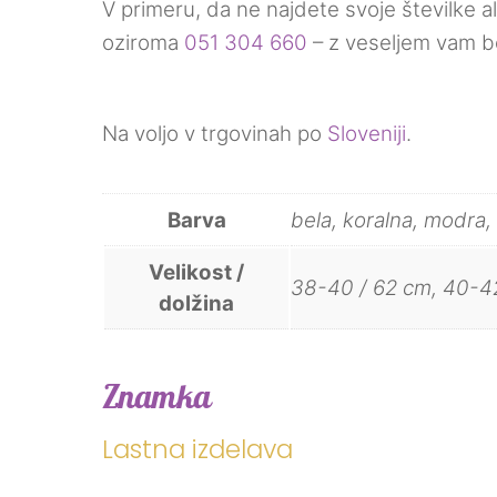
V primeru, da ne najdete svoje številke al
oziroma
051 304 660
– z veseljem vam bom
Na voljo v trgovinah po
Sloveniji
.
Barva
bela, koralna, modra,
Velikost /
38-40 / 62 cm, 40-42
dolžina
Znamka
Lastna izdelava