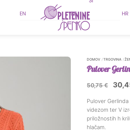
SI
Menu
nutna
a
EN
DE
HR
85 €.
DOMOV
TRGOVINA
ŽE
Pulover Gerli
Izvir
30,
50,75
€
cena
Pulover Gerlinda 
je
videzom ter V iz
bila:
priložnostih h kri
hlačam.
50,75