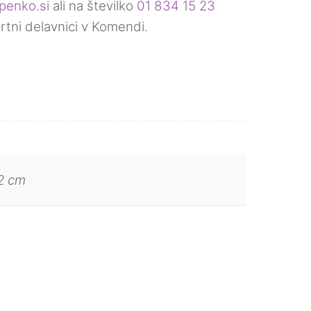
penko.si
ali na številko
01 834 15 23
brtni delavnici v Komendi.
72 cm